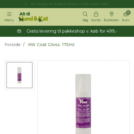
Fri fragt til pakkeshop v. køb over 499,-
0
Menu
Søg
Konto
Butikken
Kurv
Gratis levering til pakkeshop v. køb for 499,-
Forside
KW Coat Gloss. 175ml.