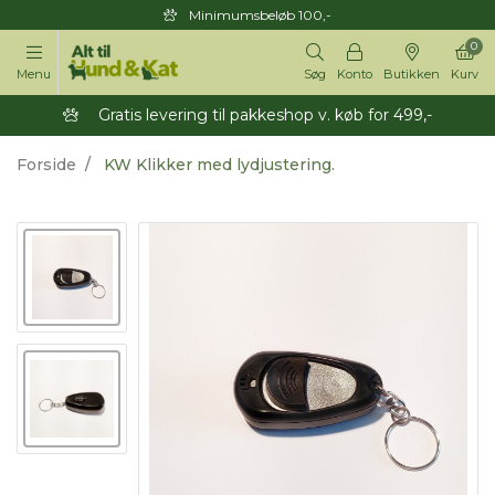
Minimumsbeløb 100,-
0
Menu
Søg
Konto
Butikken
Kurv
Gratis levering til pakkeshop v. køb for 499,-
Forside
KW Klikker med lydjustering.