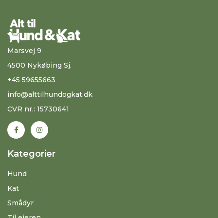
Marsvej 9
4500 Nykøbing Sj.
+45 59655663
info@alttilhundogkat.dk
CVR nr.: 15730641
Kategorier
Hund
Kat
Smådyr
Til ejeren