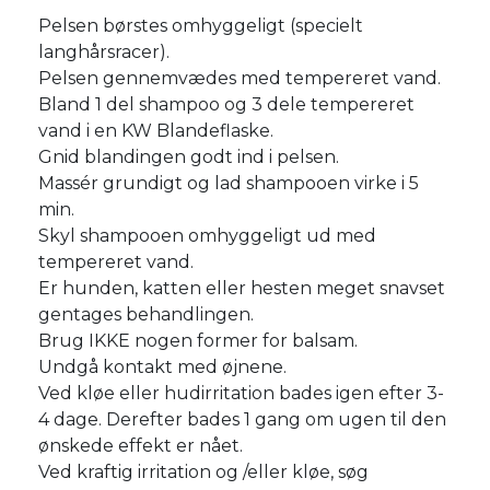
Pelsen børstes omhyggeligt (specielt
langhårsracer).
Pelsen gennemvædes med tempereret vand.
Bland 1 del shampoo og 3 dele tempereret
vand i en KW Blandeflaske.
Gnid blandingen godt ind i pelsen.
Massér grundigt og lad shampooen virke i 5
min.
Skyl shampooen omhyggeligt ud med
tempereret vand.
Er hunden, katten eller hesten meget snavset
gentages behandlingen.
Brug IKKE nogen former for balsam.
Undgå kontakt med øjnene.
Ved kløe eller hudirritation bades igen efter 3-
4 dage. Derefter bades 1 gang om ugen til den
ønskede effekt er nået.
Ved kraftig irritation og /eller kløe, søg