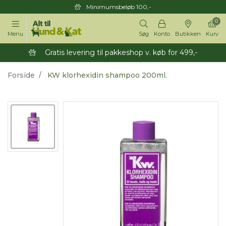
Minimumsbeløb 100,-
0
Menu
Søg
Konto
Butikken
Kurv
Gratis levering til pakkeshop v. køb for 499,-
Forside
KW klorhexidin shampoo 200ml.