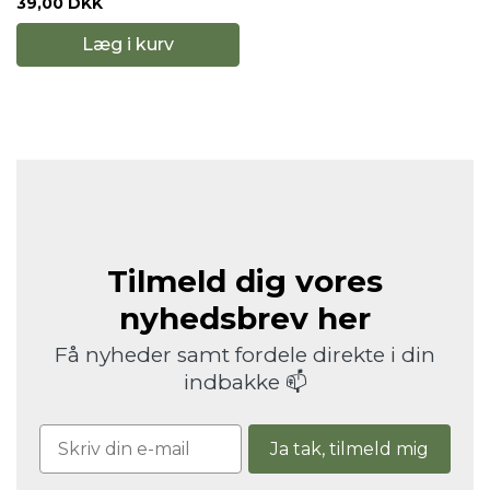
39,00 DKK
Læg i kurv
Tilmeld dig vores
nyhedsbrev her
Få nyheder samt fordele direkte i din
indbakke 📫
Ja tak, tilmeld mig