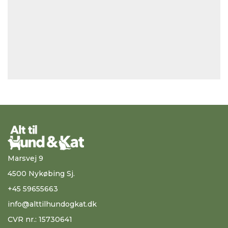
Marsvej 9
4500 Nykøbing Sj.
+45 59655663
info@alttilhundogkat.dk
CVR nr.: 15730641