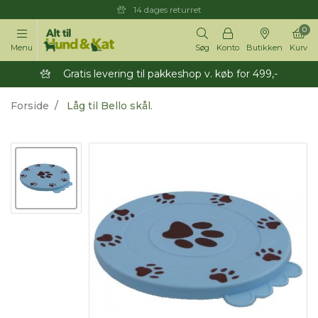
14 dages returret
0
Menu
Søg
Konto
Butikken
Kurv
Gratis levering til pakkeshop v. køb for 499,-
Forside
Låg til Bello skål.