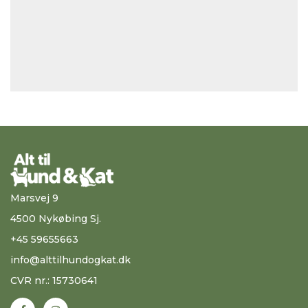
Marsvej 9
4500 Nykøbing Sj.
+45 59655663
info@alttilhundogkat.dk
CVR nr.: 15730641