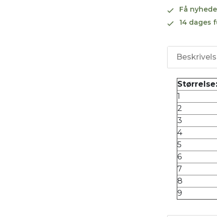
Få nyhede
14 dages f
Beskrivel
Størrelse
1
2
3
4
5
6
7
8
9