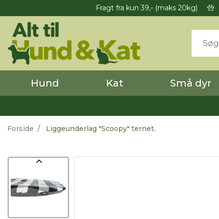
Fragt fra kun 39,- (maks 20kg)
Hund
Kat
Små dyr
Forside
Liggeunderlag "Scoopy" ternet.