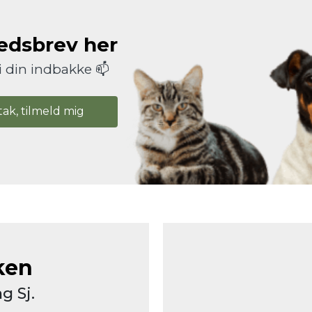
hedsbrev her
i din indbakke 📫
tak, tilmeld mig
ken
g Sj.