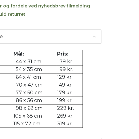
r og fordele ved nyhedsbrev tilmelding
uld returret
se
:
Mål:
Pris:
44 x 31 cm
79 kr.
54 x 35 cm
99 kr.
64 x 41 cm
129 kr.
70 x 47 cm
149 kr.
77 x 50 cm
179 kr.
86 x 56 cm
199 kr.
98 x 62 cm
229 kr.
105 x 68 cm
269 kr.
115 x 72 cm
319 kr.