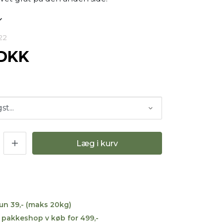
22
 DKK
Læg i kurv
kun 39,- (maks 20kg)
til pakkeshop v køb for 499,-