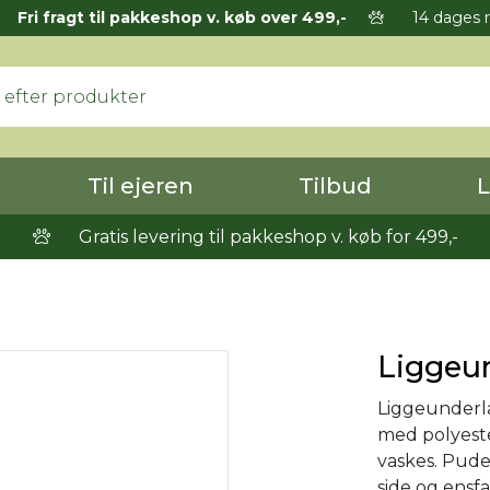
Fri fragt til pakkeshop v. køb over 499,-
14 dages r
Til ejeren
Tilbud
L
Gratis levering til pakkeshop v. køb for 499,-
Liggeun
Liggeunderla
med polyeste
vaskes. Pude
side og ensf