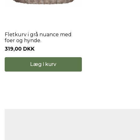
Fletkurv i grå nuance med
foer og hynde.
319,00 DKK
Læg i kurv