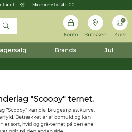
eturret
Minimumsbeløb 100,-
0
Konto
Butikken
Kurv
agersalg
Brands
Jul
derlag "Scoopy" ternet.
g "Scoopy" kan bla. bruges i plastkurve,
rfyld. Betrækket er af bomuld og kan
n er sort, hvid og grå-ternet på den ene
avet gråt på den anden side.