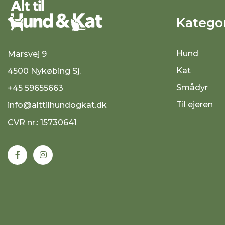
Kategor
Hund
Marsvej 9
Kat
4500 Nykøbing Sj.
Smådyr
+45 59655663
Til ejeren
info@alttilhundogkat.dk
CVR nr.: 15730641