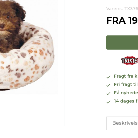
Varenr.: TX37
FRA
1
Fragt fra 
Fri fragt 
Få nyhede
14 dages f
Beskrivel