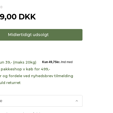
68
99,00 DKK
Midlertidigt udsolgt
kun 39,- (maks 20kg)
til pakkeshop v køb for 499,-
r og fordele ved nyhedsbrev tilmelding
uld returret
se