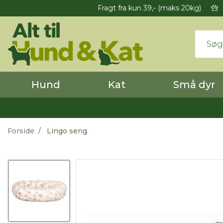
Fragt fra kun 39,- (maks 20kg)
Hund
Kat
Små dyr
Forside
Lingo seng.