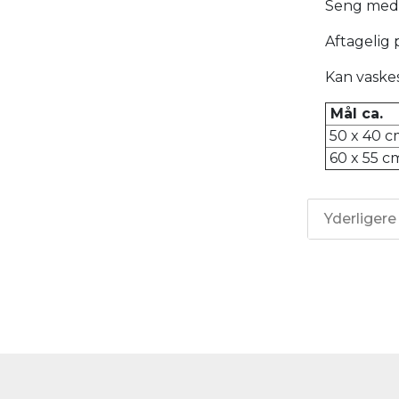
Seng med 
Aftagelig 
Kan vaskes
Mål ca.
50 x 40 c
60 x 55 
Yderligere