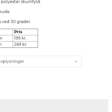
polyester skumfyld.
pude.
 ved 30 grader.
Pris
m
199 kr.
cm
269 kr.
 oplysninger