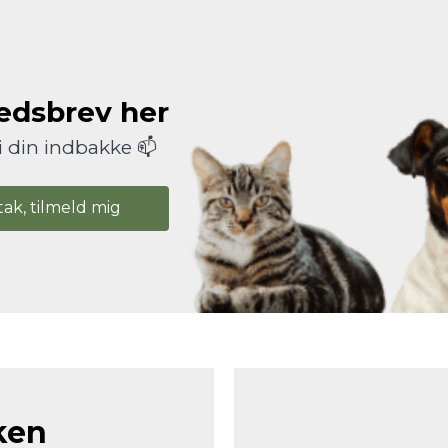
hedsbrev her
i din indbakke 📫
tak, tilmeld mig
ken