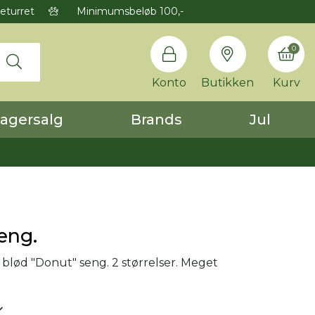
eturret
Minimumsbeløb 100,-
0
Konto
Butikken
Kurv
agersalg
Brands
Jul
eng.
blød "Donut" seng. 2 størrelser. Meget