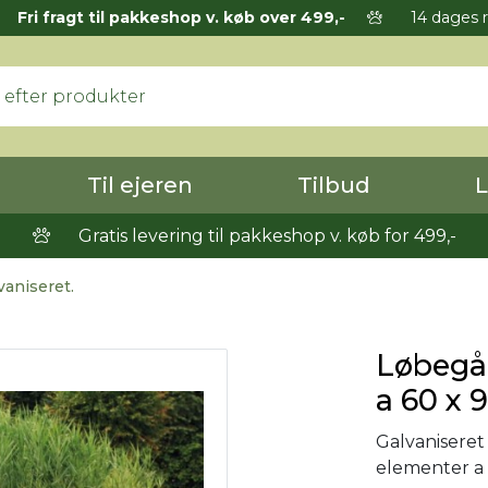
Fri fragt til pakkeshop v. køb over 499,-
14 dages r
Til ejeren
Tilbud
L
Gratis levering til pakkeshop v. køb for 499,-
vaniseret.
Løbegå
a 60 x 9
Galvaniseret
elementer a 