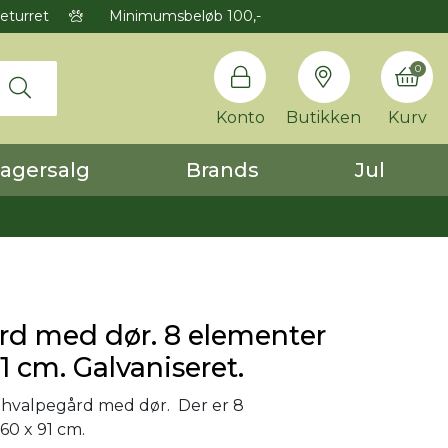
eturret
Minimumsbeløb 100,-
0
Konto
Butikken
Kurv
agersalg
Brands
Jul
rd med dør. 8 elementer
1 cm. Galvaniseret.
 hvalpegård med dør. Der er 8
60 x 91 cm.