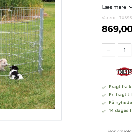
Læs mere
Varenr.: TX39
869,0
Fragt fra 
Fri fragt 
Få nyhede
14 dages f
Beskrivel