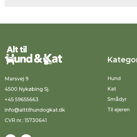
Kategor
Hund
Marsvej 9
Kat
4500 Nykøbing Sj.
Smådyr
+45 59655663
Til ejeren
info@alttilhundogkat.dk
CVR nr.: 15730641