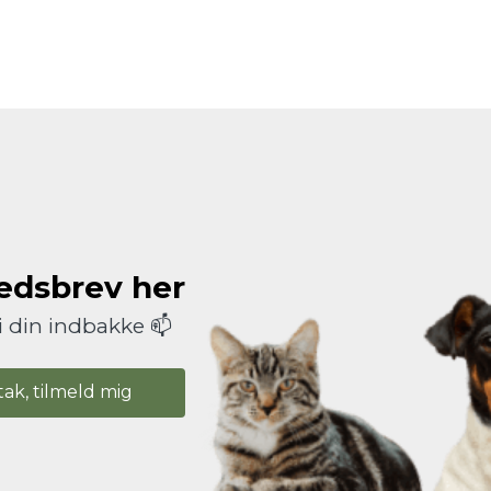
hedsbrev her
i din indbakke 📫
tak, tilmeld mig