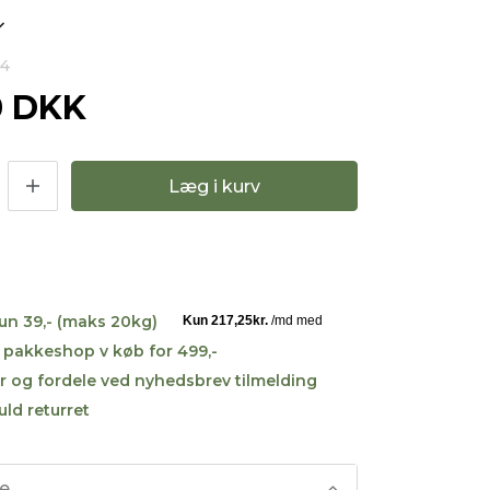
54
0 DKK
Læg i kurv
kun 39,- (maks 20kg)
til pakkeshop v køb for 499,-
r og fordele ved nyhedsbrev tilmelding
uld returret
se