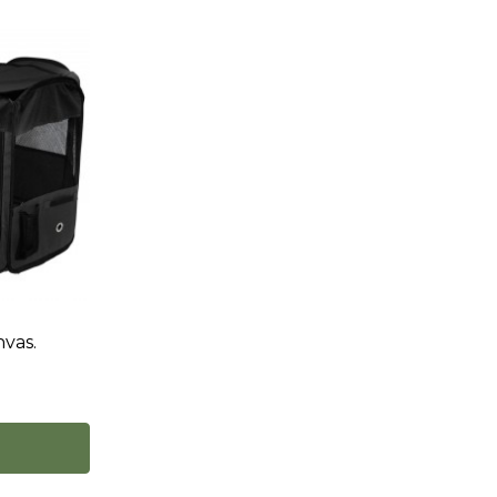
nvas.