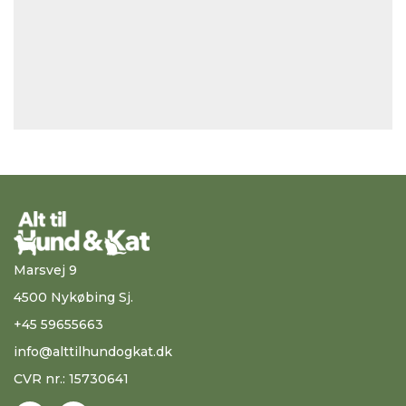
Marsvej 9
4500 Nykøbing Sj.
+45 59655663
info@alttilhundogkat.dk
CVR nr.: 15730641