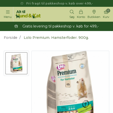
Fri fragt til pakkeshop v. køb over 499,-
0
Menu
Søg
Konto
Butikken
Kurv
Gratis levering til pakkeshop v. køb for 499,-
Forside
Lolo Premium. Hamsterfoder. 900g.