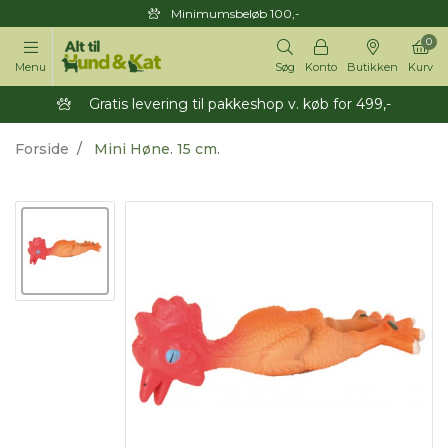
Minimumsbeløb 100,-
0
Menu
Søg
Konto
Butikken
Kurv
Gratis levering til pakkeshop v. køb for 499,-
Forside
Mini Høne. 15 cm.