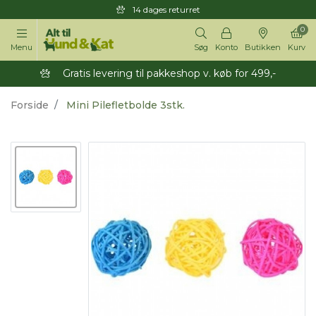
14 dages returret
0
Menu
Søg
Konto
Butikken
Kurv
Gratis levering til pakkeshop v. køb for 499,-
Forside
Mini Pilefletbolde 3stk.