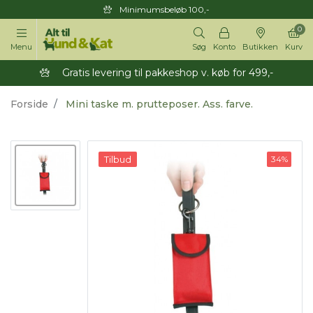
Minimumsbeløb 100,-
0
Menu
Søg
Konto
Butikken
Kurv
Gratis levering til pakkeshop v. køb for 499,-
Forside
Mini taske m. prutteposer. Ass. farve.
Tilbud
34%