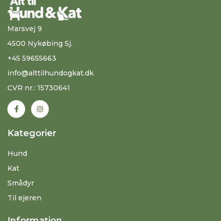
Marsvej 9
4500 Nykøbing Sj.
+45 59655663
info@alttilhundogkat.dk
CVR nr.: 15730641
Kategorier
Hund
Kat
Smådyr
Til ejeren
Information