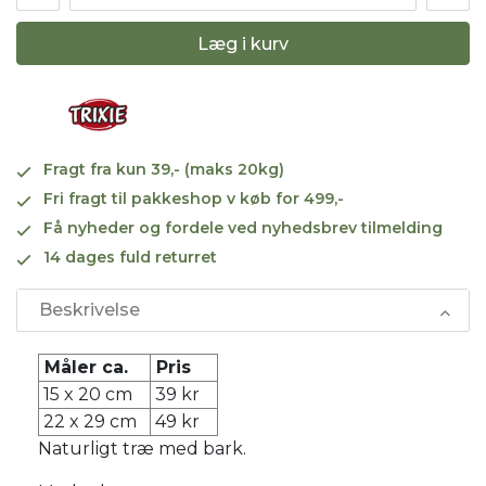
Læg i kurv
Fragt fra kun 39,- (maks 20kg)
Fri fragt til pakkeshop v køb for 499,-
Få nyheder og fordele ved nyhedsbrev tilmelding
14 dages fuld returret
Beskrivelse
Måler ca.
Pris
15 x 20 cm
39 kr
22 x 29 cm
49 kr
Naturligt træ med bark.