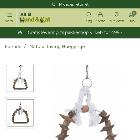
14 dages returret
0
Menu
Søg
Konto
Butikken
Kurv
Gratis levering til pakkeshop v. køb for 499,-
Forside
Natural Living Buegynge