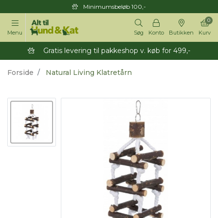
Minimumsbeløb 100,-
0
Menu
Søg
Konto
Butikken
Kurv
Gratis levering til pakkeshop v. køb for 499,-
Forside
Natural Living Klatretårn