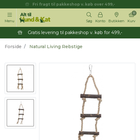
Fri fragt til pakkeshop v. køb over 499,-
0
Menu
Søg
Konto
Butikken
Kurv
Gratis levering til pakkeshop v. køb for 499,-
Forside
Natural Living Rebstige