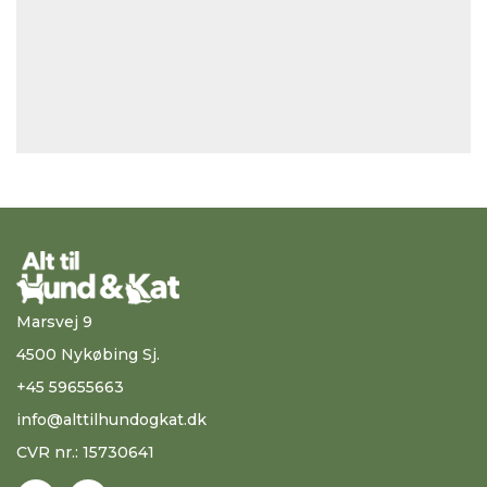
Marsvej 9
4500 Nykøbing Sj.
+45 59655663
info@alttilhundogkat.dk
CVR nr.: 15730641