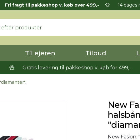
Fri fragt til pakkeshop v. køb over 499,-
14 dages r
Til ejeren
Tilbud
L
Gratis levering til pakkeshop v. køb for 499,-
diamanter".
New Fa
halsbå
"diaman
New Fasion. 