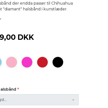
lsbånd der endda passer til Chihuahua
int "diamant" halsbånd i kunstlæder.
29,00 DKK
 Halsbånd
*