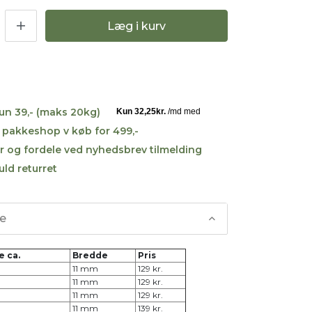
Læg i kurv
kun 39,- (maks 20kg)
til pakkeshop v køb for 499,-
r og fordele ved nyhedsbrev tilmelding
uld returret
se
e ca.
Bredde
Pris
11 mm
129 kr.
11 mm
129 kr.
11 mm
129 kr.
11 mm
139 kr.