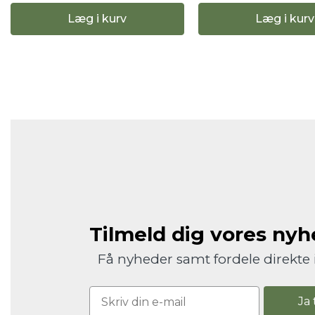
Læg i kurv
Læg i kurv
Tilmeld dig vores ny
Få nyheder samt fordele direkte 
Ja 