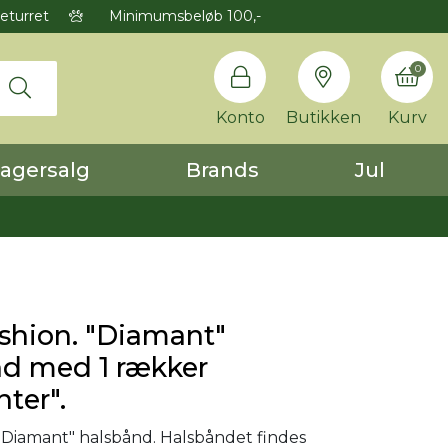
eturret
Minimumsbeløb 100,-
0
Konto
Butikken
Kurv
agersalg
Brands
Jul
shion. "Diamant"
nd med 1 rækker
ter".
"Diamant" halsbånd. Halsbåndet findes