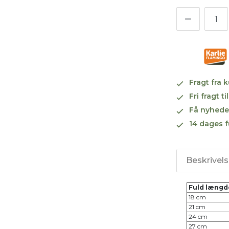
Fragt fra 
Fri fragt 
Få nyhede
14 dages f
Beskrivel
Fuld længd
18 cm
21 cm
24 cm
27 cm