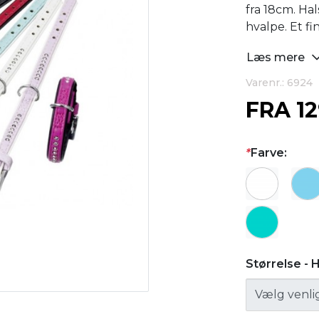
fra 18cm. Ha
hvalpe. Et f
Læs mere
Varenr.: 6924
FRA
1
*
Farve:
Størrelse -