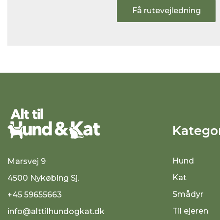
Få rutevejledning
Kategor
Hund
Marsvej 9
Kat
4500 Nykøbing Sj.
Smådyr
+45 59655663
Til ejeren
info@alttilhundogkat.dk