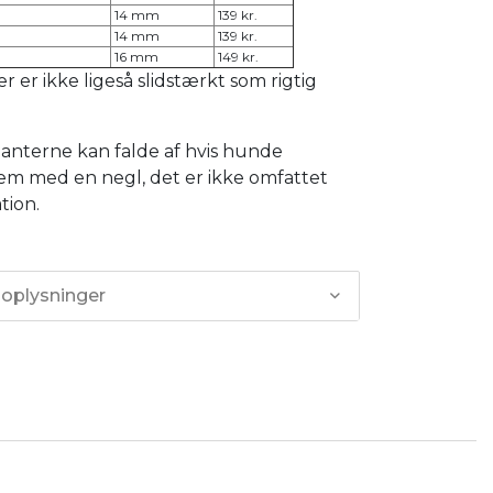
14 mm
139 kr.
14 mm
139 kr.
16 mm
149 kr.
 er ikke ligeså slidstærkt som rigtig
anterne kan falde af hvis hunde
m med en negl, det er ikke omfattet
tion.
 oplysninger