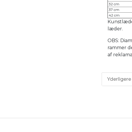
32 cm
37 cm
42 cm
Kunstlæder
læder.
OBS: Diam
rammer de
af reklama
Yderligere