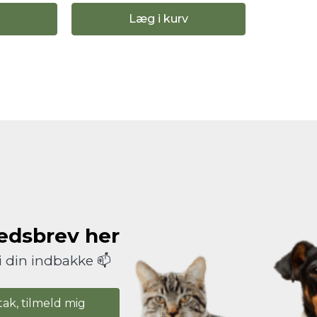
Læg i kurv
hedsbrev her
i din indbakke 📫
tak, tilmeld mig