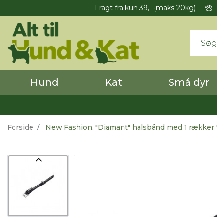
Fragt fra kun 39,- (maks 20kg)
Hund
Kat
Små dyr
Forside
New Fashion. "Diamant" halsbånd med 1 rækker "