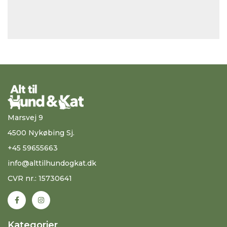
Marsvej 9
4500 Nykøbing Sj.
+45 59655663
info@alttilhundogkat.dk
CVR nr.: 15730641
Kategorier