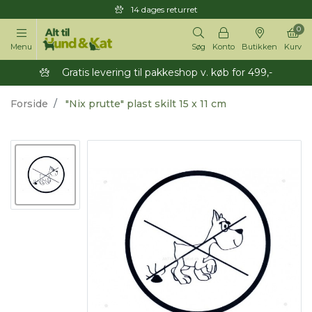
14 dages returret
0
Menu
Søg
Konto
Butikken
Kurv
Gratis levering til pakkeshop v. køb for 499,-
Forside
"Nix prutte" plast skilt 15 x 11 cm