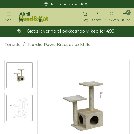
Minimumsbeløb 100,-
0
Menu
Søg
Konto
Butikken
Kurv
Gratis levering til pakkeshop v. køb for 499,-
Forside
Nordic Paws Kradsetræ Mille