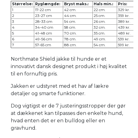
Størrelse:
Ryglængde:
Bryst maks.:
Hals min.:
Pris:
1
17-22 cm
42 cm.
22 cm.
329 kr.
2
23-27 cm
44 cm.
25 cm.
359 kr.
3
28-33 cm
54 cm.
26 cm.
389 kr.
4
34-40 cm
58 cm.
32 cm.
439 kr.
5
41-48 cm
70 cm.
35 cm.
489 kr.
6
49-56 cm
78 cm.
49 cm.
539 kr.
7
57-65 cm
88 cm.
54 cm.
599 kr.
Northmate Shield jakke til hunde er et
innovativt dansk designet produkt i høj kvalitet
til en fornuftig pris.
Jakken er udstyret med et hav af lækre
detaljer og smarte funktioner.
Dog vigtigst er de 7 justeringsstropper der gør
at dækkenet kan tilpasses den enkelte hund,
hvad enten det er en bulldog eller en
gravhund.