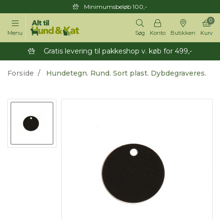
Minimumsbeløb 100,-
0
Menu
Søg
Konto
Butikken
Kurv
Gratis levering til pakkeshop v. køb for 499,-
Forside
Hundetegn. Rund. Sort plast. Dybdegraveres.