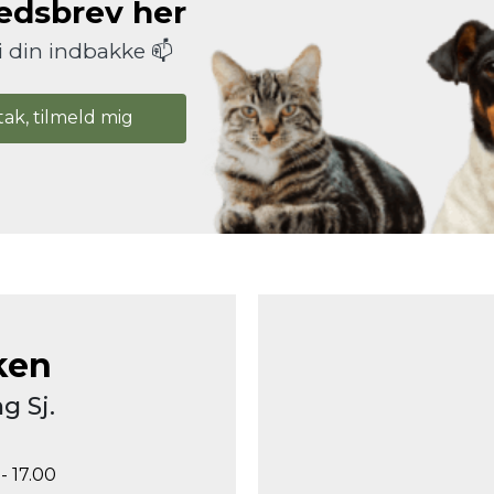
hedsbrev her
i din indbakke 📫
tak, tilmeld mig
ken
g Sj.
- 17.00