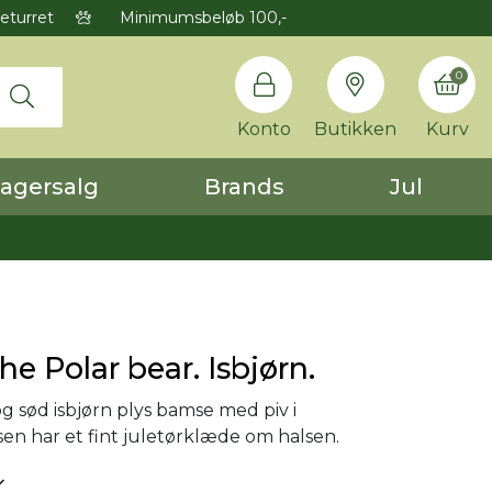
eturret
Minimumsbeløb 100,-
0
Konto
Butikken
Kurv
agersalg
Brands
Jul
he Polar bear. Isbjørn.
g sød isbjørn plys bamse med piv i
n har et fint juletørklæde om halsen.