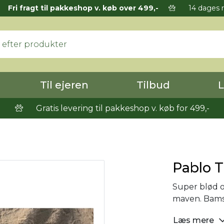
Fri fragt til pakkeshop v. køb over 499,-
14 dages r
Til ejeren
Tilbud
L
Gratis levering til pakkeshop v. køb for 499,-
Pablo T
Super blød o
maven. Bamse
Læs mere