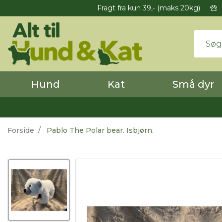
Fragt fra kun 39,- (maks 20kg)
Hund
Kat
Små dyr
Forside
Pablo The Polar bear. Isbjørn.