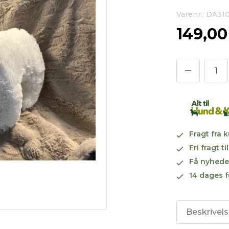
Varenr.: DA31
149,0
Fragt fra 
Fri fragt 
Få nyhede
14 dages f
Beskrivel