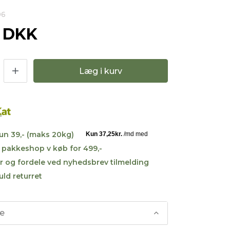
06
0 DKK
Læg i kurv
kun 39,- (maks 20kg)
til pakkeshop v køb for 499,-
r og fordele ved nyhedsbrev tilmelding
uld returret
se