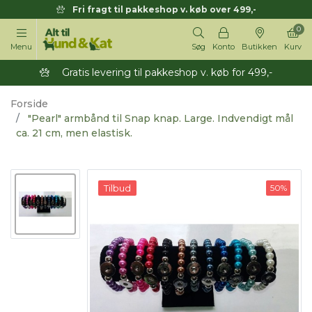
Fri fragt til pakkeshop v. køb over 499,-
0
Menu
Søg
Konto
Butikken
Kurv
Gratis levering til pakkeshop v. køb for 499,-
Forside
"Pearl" armbånd til Snap knap. Large. Indvendigt mål
ca. 21 cm, men elastisk.
Tilbud
50%