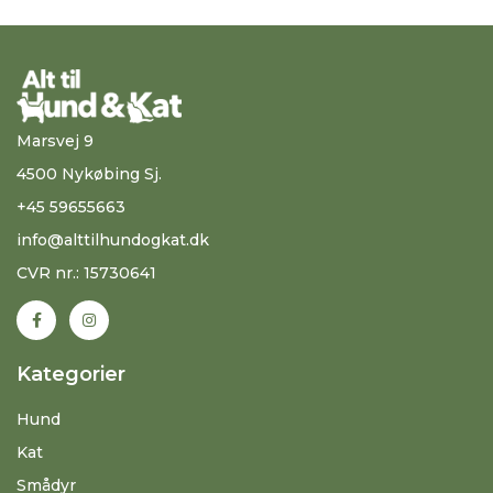
Marsvej 9
4500 Nykøbing Sj.
+45 59655663
info@alttilhundogkat.dk
CVR nr.: 15730641
Kategorier
Hund
Kat
Smådyr