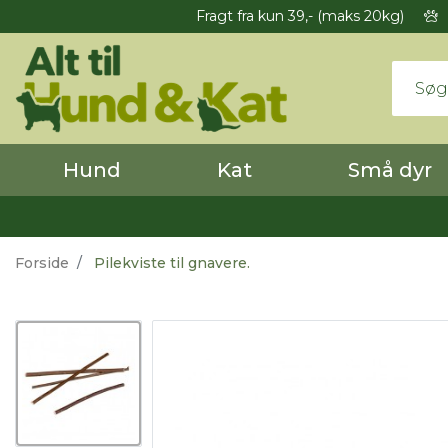
Fragt fra kun 39,- (maks 20kg)
Hund
Kat
Små dyr
Forside
Pilekviste til gnavere.