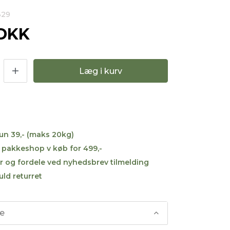
329
 DKK
Læg i kurv
kun 39,- (maks 20kg)
til pakkeshop v køb for 499,-
r og fordele ved nyhedsbrev tilmelding
uld returret
se