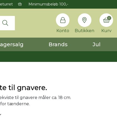
eturret
Minimumsbeløb 100,-
0
Konto
Butikken
Kurv
agersalg
Brands
Jul
te til gnavere.
ekviste til gnavere måler ca. 18 cm.
 for tænderne.