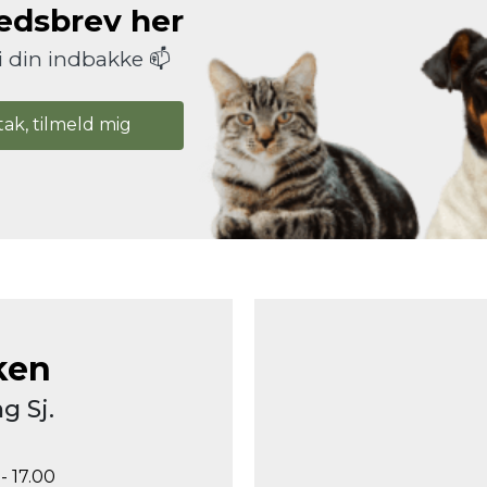
hedsbrev her
i din indbakke 📫
tak, tilmeld mig
ken
g Sj.
- 17.00