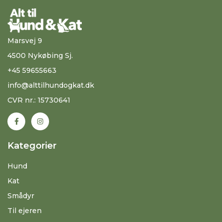
Marsvej 9
4500 Nykøbing Sj.
+45 59655663
info@alttilhundogkat.dk
CVR nr.: 15730641
Kategorier
Hund
Kat
Smådyr
Til ejeren