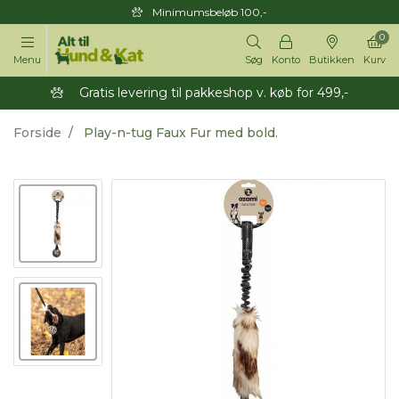
Minimumsbeløb 100,-
0
Menu
Søg
Konto
Butikken
Kurv
Gratis levering til pakkeshop v. køb for 499,-
Forside
Play-n-tug Faux Fur med bold.