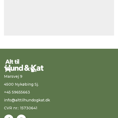
Marsvej 9
4500 Nykøbing Sj.
+45 59655663
info@alttilhundogkat.dk
CVR nr.: 15730641