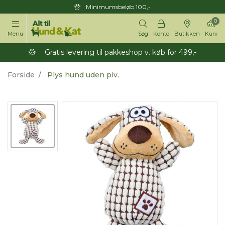
Minimumsbeløb 100,-
0
Menu
Søg
Konto
Butikken
Kurv
Gratis levering til pakkeshop v. køb for 499,-
Forside
Plys hund uden piv.