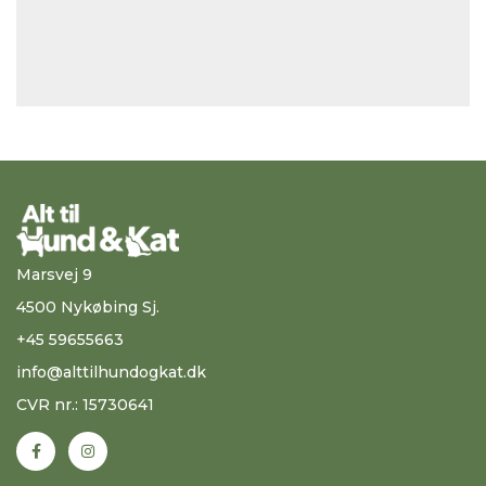
Marsvej 9
4500 Nykøbing Sj.
+45 59655663
info@alttilhundogkat.dk
CVR nr.: 15730641