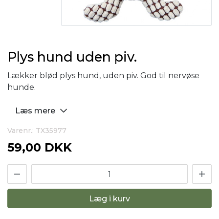
Plys hund uden piv.
Lækker blød plys hund, uden piv. God til nervøse
hunde.
Læs mere
Varenr.: TX35977
59,00 DKK
Læg i kurv