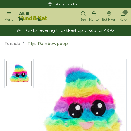
14 dages returret
0
Menu
Søg
Konto
Butikken
Kurv
Gratis levering til pakkeshop v. køb for 499,-
Forside
Plys Rainbowpoop