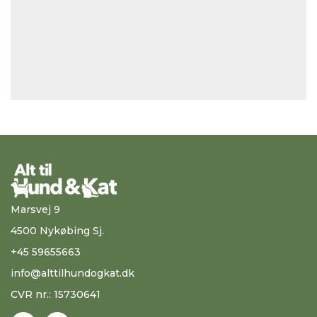
Marsvej 9
4500 Nykøbing Sj.
+45 59655663
info@alttilhundogkat.dk
CVR nr.: 15730641