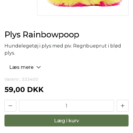
Plys Rainbowpoop
Hundelegetøj i plys med piv. Regnbueprut i blød
plys.
Læs mere
Varenr.: 333400
59,00 DKK
Læg i kurv