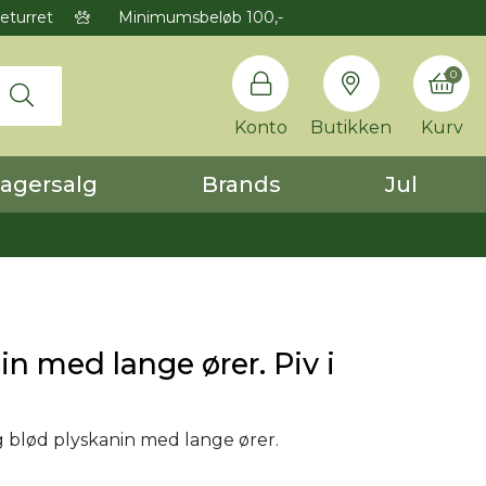
eturret
Minimumsbeløb 100,-
0
Konto
Butikken
Kurv
agersalg
Brands
Jul
in med lange ører. Piv i
 blød plyskanin med lange ører.