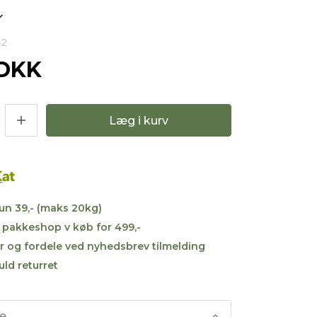
42
 DKK
Læg i kurv
kun 39,- (maks 20kg)
til pakkeshop v køb for 499,-
r og fordele ved nyhedsbrev tilmelding
uld returret
se