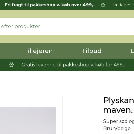
Fri fragt til pakkeshop v. køb over 499,-
14 dages r
Til ejeren
Tilbud
L
Gratis levering til pakkeshop v. køb for 499,-
Plyskan
maven.
Super sød og
Brun/beige.