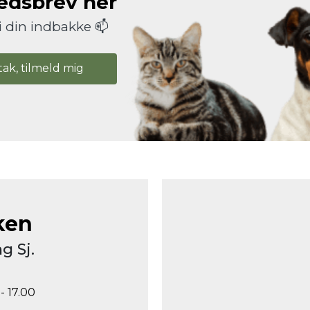
hedsbrev her
i din indbakke 📫
tak, tilmeld mig
ken
g Sj.
- 17.00