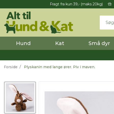
Fragt fra kun 39,- (maks 20kg)
Hund
Kat
Små dyr
Forside
Plyskanin med lange ører. Piv i maven.