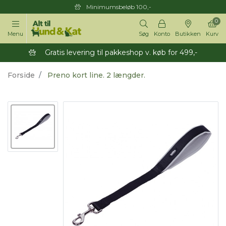
Minimumsbeløb 100,-
0
Menu
Søg
Konto
Butikken
Kurv
Gratis levering til pakkeshop v. køb for 499,-
Forside
Preno kort line. 2 længder.