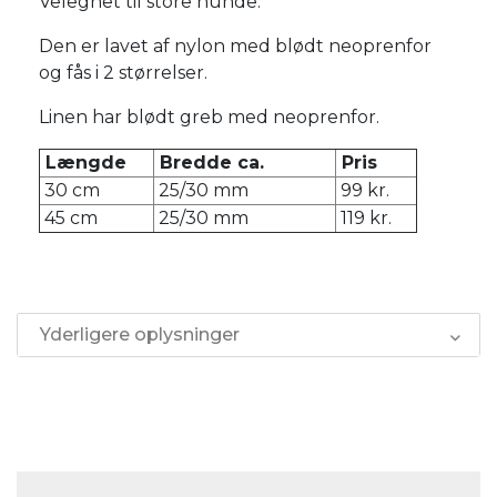
Velegnet til store hunde.
Den er lavet af nylon med blødt neoprenfor
og fås i 2 størrelser.
Linen har blødt greb med neoprenfor.
Længde
Bredde ca.
Pris
30 cm
25/30 mm
99 kr.
45 cm
25/30 mm
119 kr.
Yderligere oplysninger