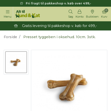
Fri fragt til pakkeshop v. køb over 499,-
0
Menu
Søg
Konto
Butikken
Kurv
Gratis levering til pakkeshop v. køb for 499,-
Forside
Presset tyggeben i oksehud. 10cm. 3stk.