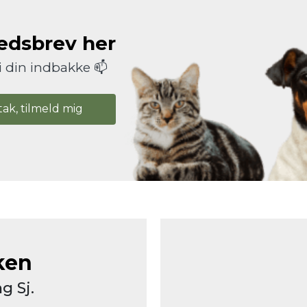
hedsbrev her
i din indbakke 📫
tak, tilmeld mig
ken
g Sj.