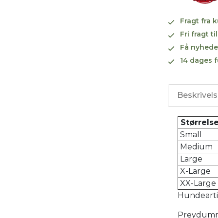
Fragt fra 
Fri fragt 
Få nyhede
14 dages f
Beskrivel
Størrelse
Small
Medium
Large
X-Large
XX-Large
Hundeartik
Preydummy