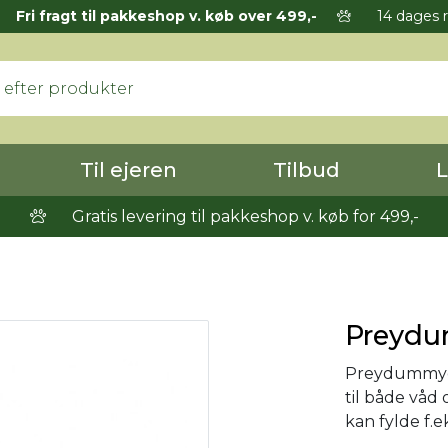
Fri fragt til pakkeshop v. køb over 499,-
14 dages r
Til ejeren
Tilbud
L
Gratis levering til pakkeshop v. køb for 499,-
Preyd
Preydummyer,
til både våd
kan fylde f.ek