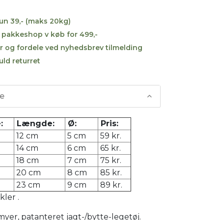
kun 39,- (maks 20kg)
til pakkeshop v køb for 499,-
r og fordele ved nyhedsbrev tilmelding
uld returret
se
:
Længde:
Ø:
Pris:
12 cm
5 cm
59 kr.
14 cm
6 cm
65 kr.
18 cm
7 cm
75 kr.
20 cm
8 cm
85 kr.
23 cm
9 cm
89 kr.
ler .
er, patanteret jagt-/bytte-legetøj.