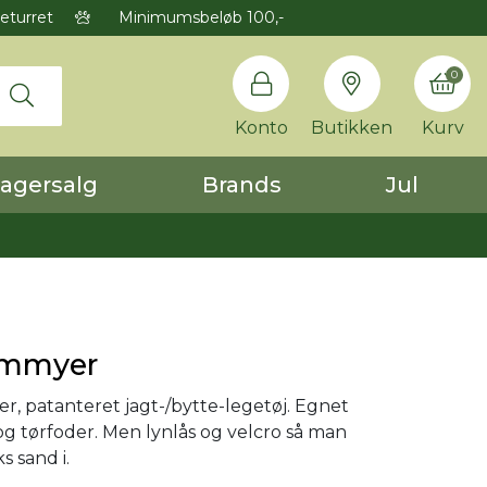
eturret
Minimumsbeløb 100,-
0
Konto
Butikken
Kurv
agersalg
Brands
Jul
ummyer
 patanteret jagt-/bytte-legetøj. Egnet
 og tørfoder. Men lynlås og velcro så man
s sand i.