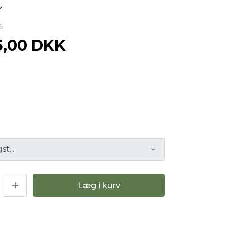
6
5,00 DKK
Læg i kurv