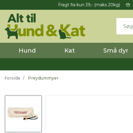
Fragt fra kun 39,- (maks 20kg)
Hund
Kat
Små dyr
Forside
Preydummyer