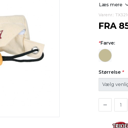
Læs mere
Varenr.: TX321
FRA
8
*
Farve:
Størrelse
*