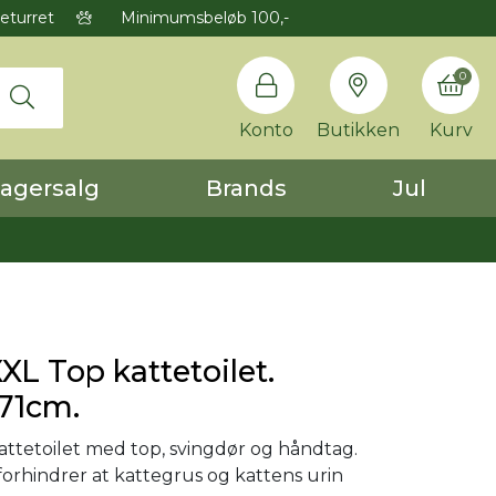
eturret
Minimumsbeløb 100,-
0
Konto
Butikken
Kurv
agersalg
Brands
Jul
XL Top kattetoilet.
71cm.
attetoilet med top, svingdør og håndtag.
forhindrer at kattegrus og kattens urin