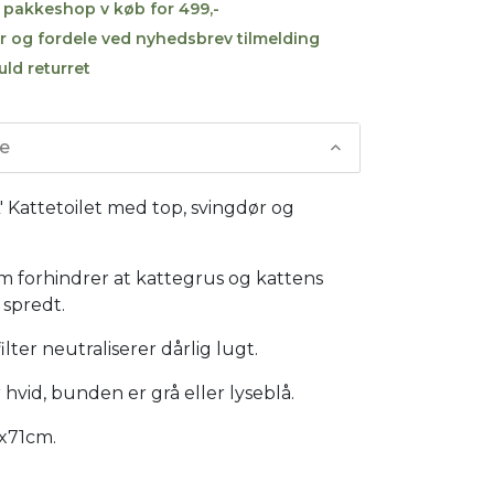
til pakkeshop v køb for 499,-
r og fordele ved nyhedsbrev tilmelding
uld returret
se
 Kattetoilet med top, svingdør og
m forhindrer at kattegrus og kattens
 spredt.
ilter neutraliserer dårlig lugt.
hvid, bunden er grå eller lyseblå.
7x71cm.