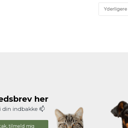
Yderligere
hedsbrev her
i din indbakke 📫
tak, tilmeld mig