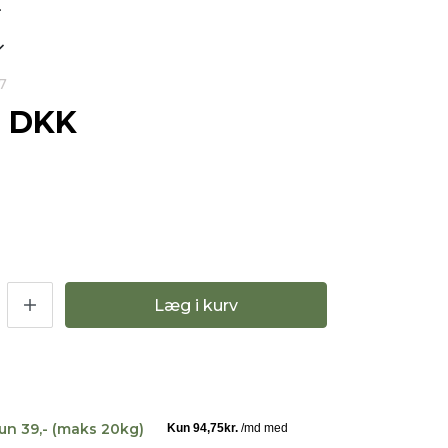
.
7
0 DKK
Læg i kurv
kun 39,- (maks 20kg)