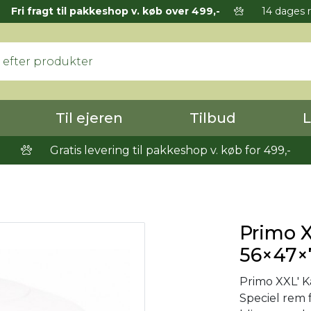
Fri fragt til pakkeshop v. køb over 499,-
14 dages r
Til ejeren
Tilbud
L
Gratis levering til pakkeshop v. køb for 499,-
Primo X
56×47×
Primo XXL' K
Speciel rem 