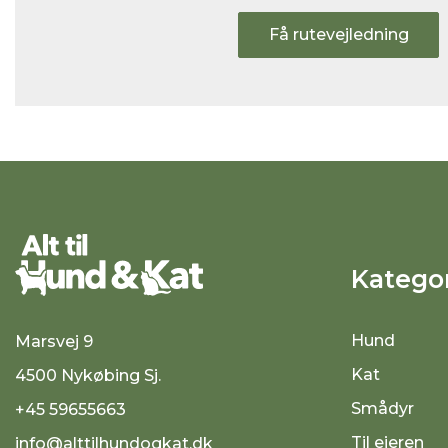
Få rutevejledning
Kategor
Hund
Marsvej 9
Kat
4500 Nykøbing Sj.
Smådyr
+45 59655663
Til ejeren
info@alttilhundogkat.dk