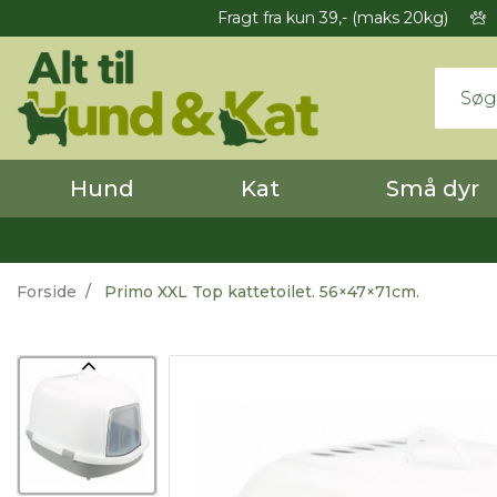
Fragt fra kun 39,- (maks 20kg)
Hund
Kat
Små dyr
Forside
Primo XXL Top kattetoilet. 56×47×71cm.