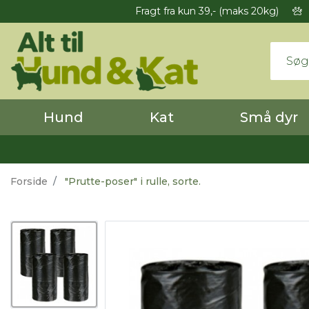
Fragt fra kun 39,- (maks 20kg)
Hund
Kat
Små dyr
Forside
"Prutte-poser" i rulle, sorte.