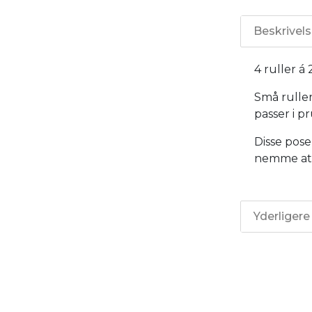
Beskrivel
4 ruller á 
Små rulle
passer i 
Disse pose
nemme at 
Yderligere