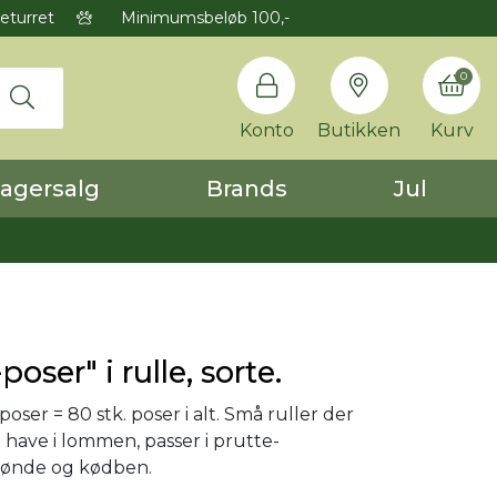
eturret
Minimumsbeløb 100,-
0
Konto
Butikken
Kurv
agersalg
Brands
Jul
poser" i rulle, sorte.
 poser = 80 stk. poser i alt. Små ruller der
have i lommen, passer i prutte-
tønde og kødben.