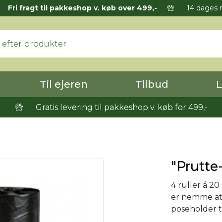
Fri fragt til pakkeshop v. køb over 499,-
14 dages r
Til ejeren
Tilbud
L
Gratis levering til pakkeshop v. køb for 499,-
"Prutte-
4 ruller á 20
er nemme at 
poseholder 