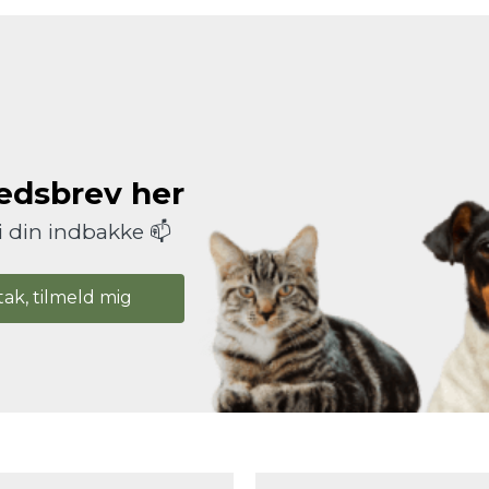
hedsbrev her
i din indbakke 📫
tak, tilmeld mig