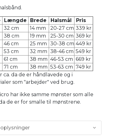
alsbånd.
e
Længde
Brede
Halsmål
Pris
32 cm
14 mm
20-27 cm
339 kr
38 cm
19 mm
25-30 cm
369 kr
46 cm
25 mm
30-38 cm
449 kr
53 cm
32 mm
38-46 cm
549 kr
61 cm
38 mm
46-53 cm
669 kr
71 cm
38 mm
53-63 cm
749 kr
r ca. da de er håndlavede og i
aler som "arbejder" ved brug.
Micro har ikke samme mønster som alle
 da de er for smalle til mønstrene.
 oplysninger