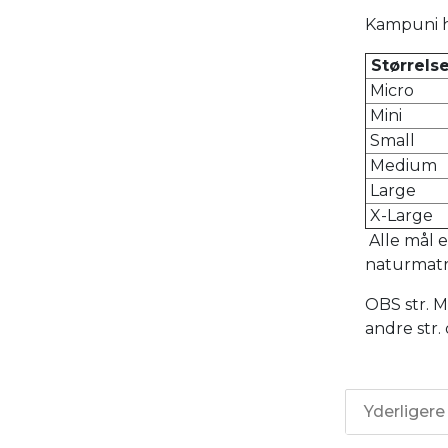
Kampuni h
Størrels
Micro
Mini
Small
Medium
Large
X-Large
Alle mål e
naturmatri
OBS str. 
andre str.
Yderligere