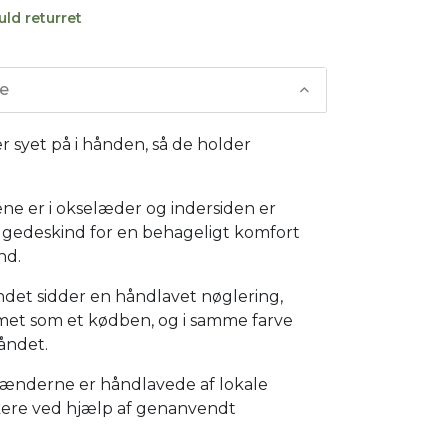
uld returret
se
r syet på i hånden, så de holder
ne er i okselæder og indersiden er
 gedeskind for en behageligt komfort
nd.
ndet sidder en håndlavet nøglering,
rmet som et kødben, og i samme farve
åndet.
ænderne er håndlavede af lokale
re ved hjælp af genanvendt