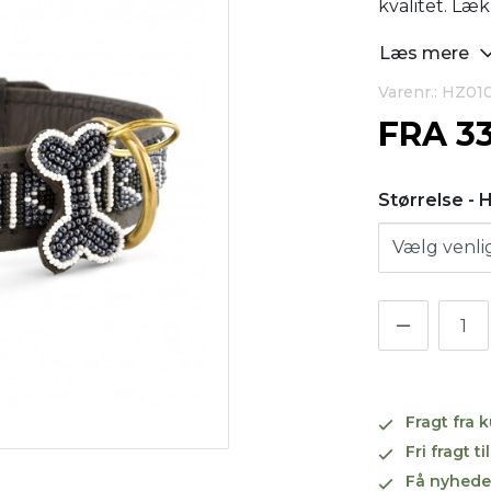
kvalitet. Læk
Læs mere
Varenr.: HZ01
FRA
3
Størrelse -
Fragt fra 
Fri fragt 
Få nyhede