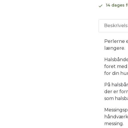
14 dages f
Beskrivel
Perlerne e
længere.
Halsbånde
foret med
for din hu
På halsbå
der er fo
som halsb
Messingsp
håndværke
messing.