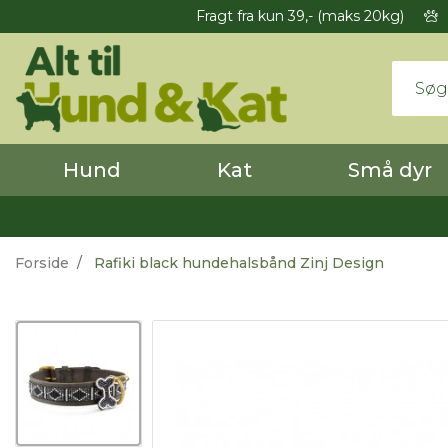
Fragt fra kun 39,- (maks 20kg)
Hund
Kat
Små dyr
Forside
Rafiki black hundehalsbånd Zinj Design