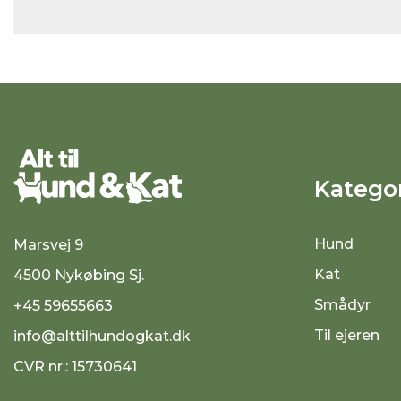
Kategor
Hund
Marsvej 9
Kat
4500 Nykøbing Sj.
Smådyr
+45 59655663
Til ejeren
info@alttilhundogkat.dk
CVR nr.: 15730641