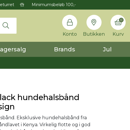
eturret
Minimumsbeløb 100,-
0
Konto
Butikken
Kurv
agersalg
Brands
Jul
black hundehalsbånd
sign
sbånd. Eksklusive hundehalsbånd fra
håndlavet i Kenya. Virkelig flotte og i god