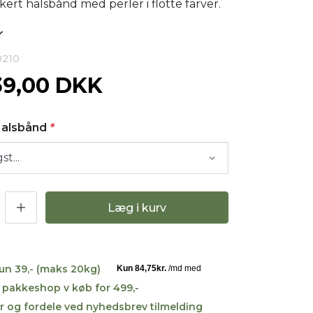
kert halsbånd med perler i flotte farver.
0210
39,00 DKK
 Halsbånd
*
Læg i kurv
kun 39,- (maks 20kg)
til pakkeshop v køb for 499,-
r og fordele ved nyhedsbrev tilmelding