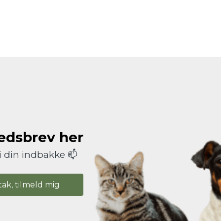
hedsbrev her
i din indbakke 📫
tak, tilmeld mig