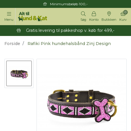
Minimumsbeløb 100,-
0
Menu
Søg
Konto
Butikken
Kurv
Gratis levering til pakkeshop v. køb for 499,-
Forside
Rafiki Pink hundehalsbånd Zinj Design