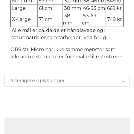
Medium
53 cm
32 mm
38-46 cm
549 kr
Large
61 cm
38 mm
46-53 cm
669 kr
38
53-63
X-Large
71 cm
749 kr
mm
cm
Alle mål er ca. da de er håndlavede og i
naturmatrialer som "arbejder" ved brug.
OBS str. Micro har ikke samme mønster som
alle andre str. da de er for smalle til mønstrene.
Yderligere oplysninger