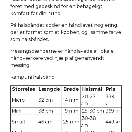
foret med gedeskind for en behageligt
komfort for din hund.
På halsbåndet sidder en håndlavet nøglering,
der er formet som et kødben, og i samme farve
som halsbåndet.
Messingspænderne er håndlavede af lokale
håndværkere ved hjælp af genanvendt
messing.
Kampuni halsbånd.
Størrelse
Længde
Brede
Halsmål
Pris
20-27
339
Micro
32 cm
14 mm
cm
kr
Mini
38 cm
19 mm
25-30 cm
369 kr
30-38
Small
46 cm
25 mm
449 kr
cm