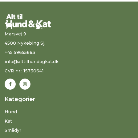
Marsvej 9
4500 Nykøbing Sj.
+45 59655663
info@alttilhundogkat.dk
CVR nr.: 15730641
Kategorier
Hund
Kat
Smådyr