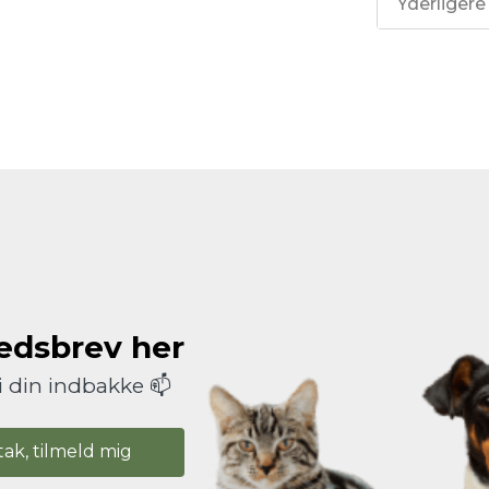
Yderligere
hedsbrev her
i din indbakke 📫
tak, tilmeld mig