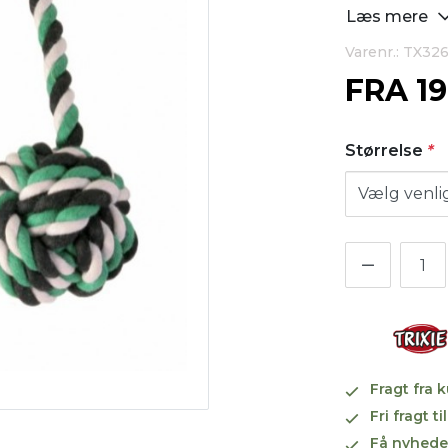
Læs mere
Varenr.: TX32
FRA
1
Størrelse
*
Fragt fra 
Fri fragt 
Få nyhede