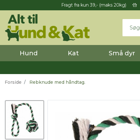
Fragt fra kun 39,- (maks 20kg)
Hund
Kat
Små dyr
Forside
Rebknude med håndtag.