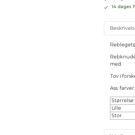
14 dages f
Beskrivel
Reblegetø
Rebknude 
med.
Tov i fors
Ass. farver.
Størrelse:
Lille
Stor