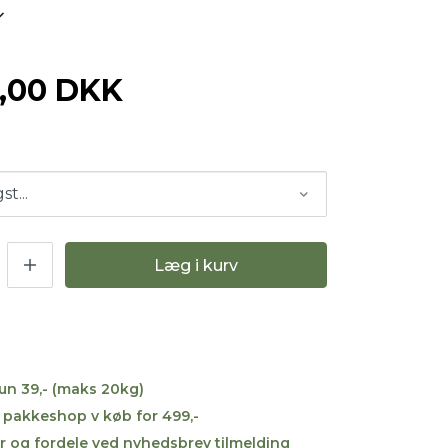
6
9,00 DKK
Læg i kurv
kun 39,- (maks 20kg)
til pakkeshop v køb for 499,-
r og fordele ved nyhedsbrev tilmelding