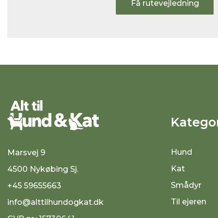
Få rutevejledning
Kategor
Hund
Marsvej 9
Kat
4500 Nykøbing Sj.
Smådyr
+45 59655663
Til ejeren
info@alttilhundogkat.dk