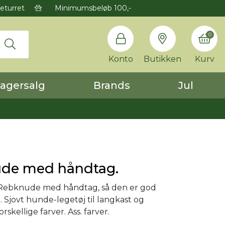
eturret
Minimumsbeløb 100,-
0
Konto
Butikken
Kurv
agersalg
Brands
Jul
de med håndtag.
 Rebknude med håndtag, så den er god
. Sjovt hunde-legetøj til langkast og
forskellige farver. Ass. farver.