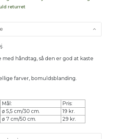
uld returret
se
j.
med håndtag, så den er god at kaste
kellige farver, bomuldsblanding.
Mål:
Pris:
ø 5,5 cm/30 cm.
19 kr.
ø 7 cm/50 cm.
29 kr.