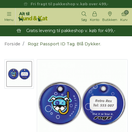
Fri fragt til pakkeshop v. køb over 499,-
0
Menu
Søg
Konto
Butikken
Kurv
Gratis levering til pakkeshop v. køb for 499,-
Forside
Rogz Passport ID Tag. Blå Dykker.