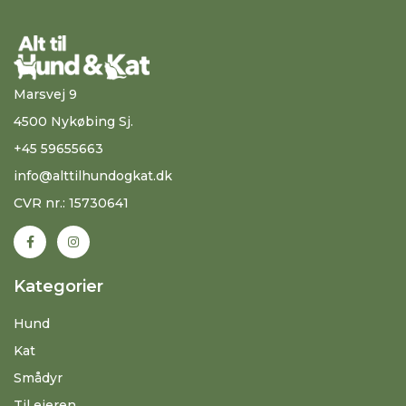
Marsvej 9
4500 Nykøbing Sj.
+45 59655663
info@alttilhundogkat.dk
CVR nr.: 15730641
Kategorier
Hund
Kat
Smådyr
Til ejeren