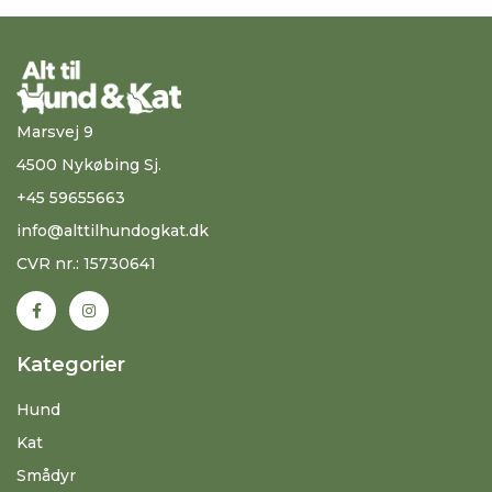
Marsvej 9
4500 Nykøbing Sj.
+45 59655663
info@alttilhundogkat.dk
CVR nr.: 15730641
Kategorier
Hund
Kat
Smådyr