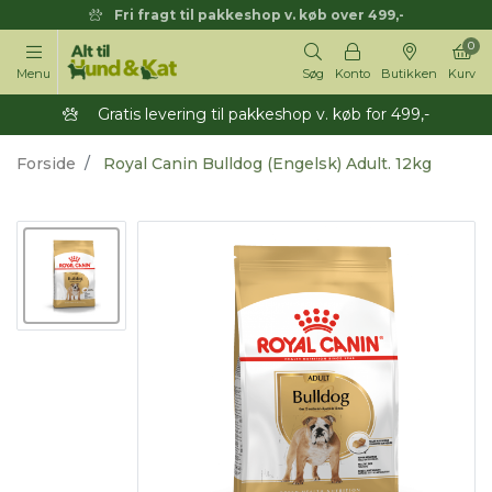
Fri fragt til pakkeshop v. køb over 499,-
0
Menu
Søg
Konto
Butikken
Kurv
Gratis levering til pakkeshop v. køb for 499,-
Forside
Royal Canin Bulldog (Engelsk) Adult. 12kg