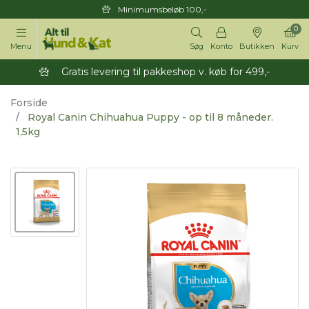
Minimumsbeløb 100,-
0
Menu
Søg
Konto
Butikken
Kurv
Gratis levering til pakkeshop v. køb for 499,-
Forside
Royal Canin Chihuahua Puppy - op til 8 måneder.
1,5kg