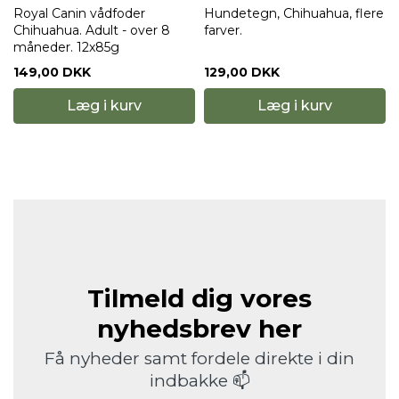
t
Royal Canin vådfoder
Hundetegn, Chihuahua, flere
Chihuahua. Adult - over 8
farver.
måneder. 12x85g
149,00 DKK
129,00 DKK
Læg i kurv
Læg i kurv
Tilmeld dig vores
nyhedsbrev her
Få nyheder samt fordele direkte i din
indbakke 📫