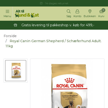
14 dages returret
0
Menu
Søg
Konto
Butikken
Kurv
Gratis levering til pakkeshop v. køb for 499,-
Forside
Royal Canin German Shepherd / Schæferhund Adult.
11kg