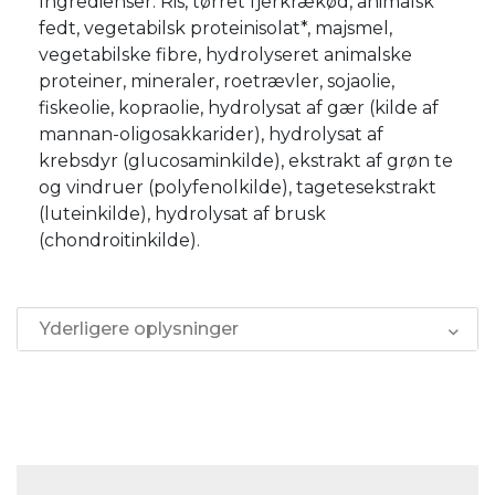
Ingredienser: Ris, tørret fjerkrækød, animalsk
fedt, vegetabilsk proteinisolat*, majsmel,
vegetabilske fibre, hydrolyseret animalske
proteiner, mineraler, roetrævler, sojaolie,
fiskeolie, kopraolie, hydrolysat af gær (kilde af
mannan-oligosakkarider), hydrolysat af
krebsdyr (glucosaminkilde), ekstrakt af grøn te
og vindruer (polyfenolkilde), tagetesekstrakt
(luteinkilde), hydrolysat af brusk
(chondroitinkilde).
Yderligere oplysninger