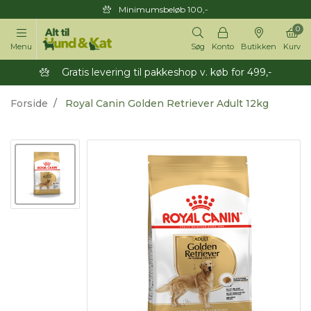
Minimumsbeløb 100,-
0
Menu
Søg
Konto
Butikken
Kurv
Gratis levering til pakkeshop v. køb for 499,-
Forside
Royal Canin Golden Retriever Adult 12kg