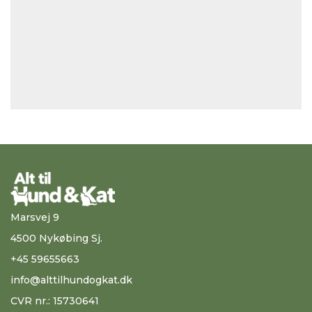
Marsvej 9
4500 Nykøbing Sj.
+45 59655663
info@alttilhundogkat.dk
CVR nr.: 15730641