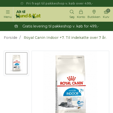
Fri fragt til pakkeshop v. køb over 499,-
0
Menu
Søg
Konto
Butikken
Kurv
Gratis levering til pakkeshop v. køb for 499,-
Forside
Royal Canin Indoor +7. Til indekatte over 7 år.