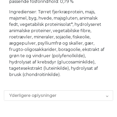
passende fosforindhold: 0,79 %
Ingredienser: Tørret fjerkræprotein, majs,
majsmel, byg, hvede, majsgluten, animalsk
fedt, vegetabilsk proteinisolat*, hydrolyseret
animalske proteiner, vegetabilske fibre,
roetrævler, mineraler, sojaolie, fiskeolie,
æggepulver, psylliumfrø og skaller, gær,
frugto-oligosakkarider, boragoolie, ekstrakt af
grøn te og vindruer (polyfenolkilde),
hydrolysat af krebsdyr (glucosaminkilde),
tagetesekstrakt (luteinkilde), hydrolysat af
brusk (chondroitinkilde).
Yderligere oplysninger