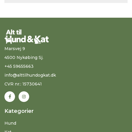
Marsvej 9
4500 Nykøbing Sj.
+45 59655663
info@alttilhundogkat.dk
CVR nr.: 15730641
Kategorier
Hund
Kat