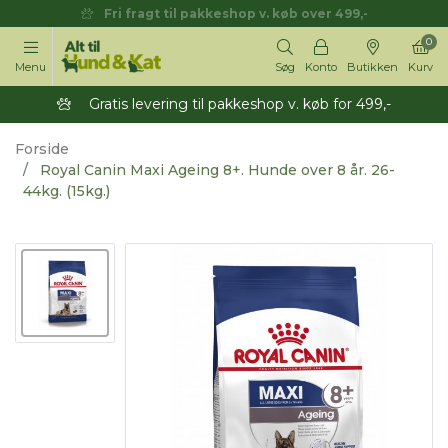
Fri fragt til pakkeshop v. køb over 499,-
0
Menu
Søg
Konto
Butikken
Kurv
Gratis levering til pakkeshop v. køb for 499,-
Forside
Royal Canin Maxi Ageing 8+. Hunde over 8 år. 26-
44kg. (15kg.)