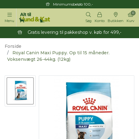
Minimumsbeløb 100,-
0
Menu
Søg
Konto
Butikken
Kurv
Gratis levering til pakkeshop v. køb for 499,-
Forside
Royal Canin Maxi Puppy. Op til 15 måneder.
Voksenvægt 26-44kg. (12kg)