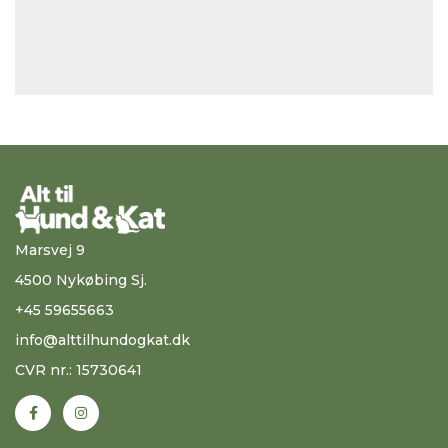
Marsvej 9
4500 Nykøbing Sj.
+45 59655663
info@alttilhundogkat.dk
CVR nr.: 15730641