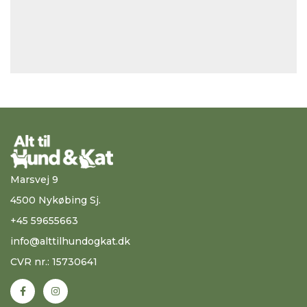
Marsvej 9
4500 Nykøbing Sj.
+45 59655663
info@alttilhundogkat.dk
CVR nr.: 15730641