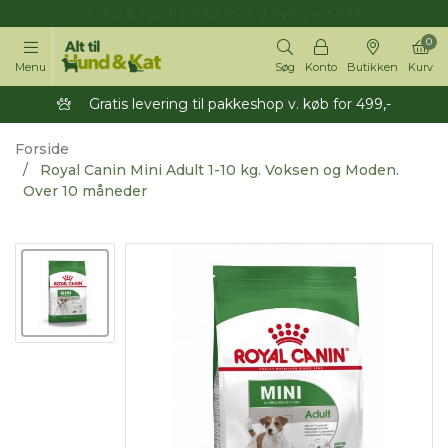
14 dages returret
0
Menu
Søg
Konto
Butikken
Kurv
Gratis levering til pakkeshop v. køb for 499,-
Forside
Royal Canin Mini Adult 1-10 kg. Voksen og Moden.
Over 10 måneder