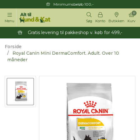
Minimumsbeløb 100,-
0
Menu
Søg
Konto
Butikken
Kurv
Gratis levering til pakkeshop v. køb for 499,-
Forside
Royal Canin Mini DermaComfort. Adult. Over 10
måneder