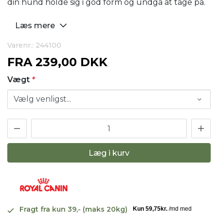
din hund holde sig i god form og undgå at tage på.
Læs mere
Varenr.: 244100
FRA
239,00 DKK
Vægt
*
Læg i kurv
Fragt fra kun 39,- (maks 20kg)