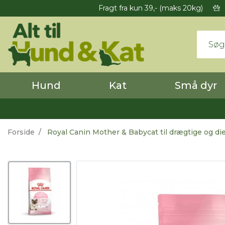
Fragt fra kun 39,- (maks 20kg)
Hund
Kat
Små dyr
Forside
Royal Canin Mother & Babycat til drægtige og die