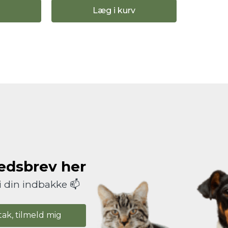
Læg i kurv
hedsbrev her
i din indbakke 📫
tak, tilmeld mig