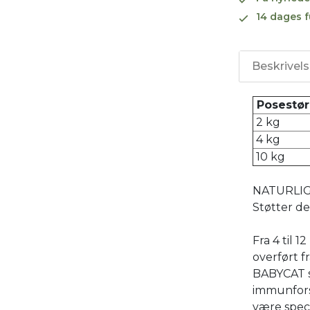
14 dages f
Beskrivel
Posestør
2 kg
4 kg
10 kg
NATURLI
Støtter d
Fra 4 til 
overført 
BABYCAT st
immunfors
være speci