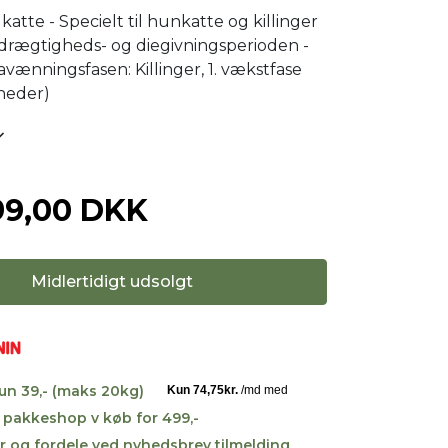
 katte - Specielt til hunkatte og killinger
 drægtigheds- og diegivningsperioden -
fravænningsfasen: Killinger, 1. vækstfase
åneder)
99,00 DKK
Midlertidigt udsolgt
kun 39,- (maks 20kg)
til pakkeshop v køb for 499,-
r og fordele ved nyhedsbrev tilmelding