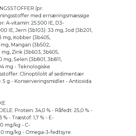
NGSSTOFFER (pr.
ætningsstoffer med ernæringsmæssige
: A-vitamin: 25.500 IE, D3-
.000 IE, Jern (3b103): 33 mg, Jod (3b201,
3 mg, Kobber (3b405,
0 mg, Mangan (3b502,
 mg, Zink (3b603, 3b605,
0 mg, Selen (3b801, 3b811,
04 mg - Teknologiske
sstoffer: Clinoptilolit af sedimentær
: 5 g - Konserveringsmidler - Antioxida
KE
E: Protein: 34,0 % - Råfedt: 25,0 % -
 % - Træstof: 1,7 % - E-
50 mg/kg - C-
220 mg/kg - Omega-3-fedtsyre