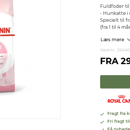
Fuldfoder til
- Hunkatte i
Specielt til 
(fra 1 til 4 m
Læs mere
Varenr.: 25440
FRA
2
Fragt fra 
Fri fragt 
Få nyhede