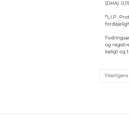
(DHA): 0,1
*L.I.P.: P
fordøjelig
Fodringsan
og regist
køligt og t
Yderligere