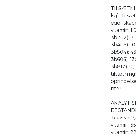
TILSÆTNI
kg): Tils
egenskaber
vitamin: 1
3b202): 3,
3b406): 1
3b504): 43
3b606): 13
3b812): 0,
tilsætning
oprindelse
nter.
ANALYTIS
BESTANDDEL
Råaske: 7,3
vitamin: 5
vitamin: 