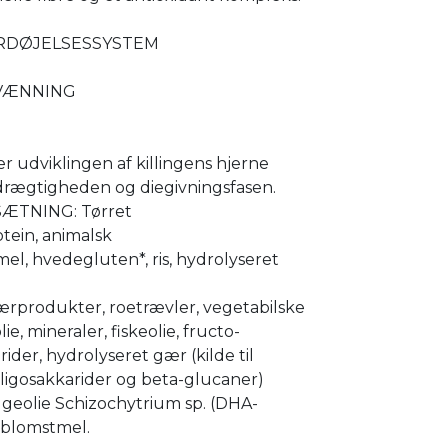
RDØJELSESSYSTEM
VÆNNING
r udviklingen af killingens hjerne
rægtigheden og diegivningsfasen.
TNING: Tørret
tein, animalsk
mel, hvedegluten*, ris, hydrolyseret
ærprodukter, roetrævler, vegetabilske
olie, mineraler, fiskeolie, fructo-
rider, hydrolyseret gær (kilde til
igosakkarider og beta-glucaner)
algeolie Schizochytrium sp. (DHA-
jsblomstmel.