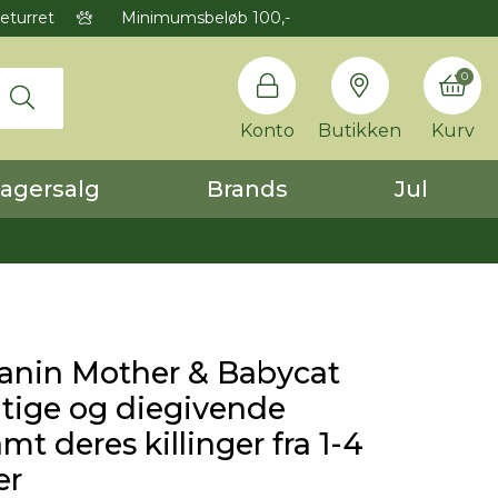
eturret
Minimumsbeløb 100,-
0
Konto
Butikken
Kurv
agersalg
Brands
Jul
anin Mother & Babycat
gtige og diegivende
mt deres killinger fra 1-4
er