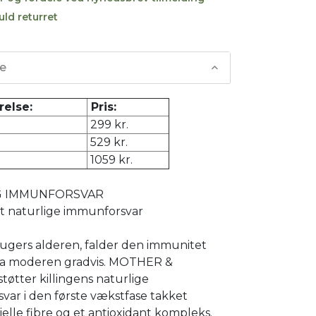
uld returret
se
relse:
Pris:
299 kr.
529 kr.
1059 kr.
G IMMUNFORSVAR
et naturlige immunforsvar
12 ugers alderen, falder den immunitet
fra moderen gradvis. MOTHER &
øtter killingens naturlige
var i den første vækstfase takket
elle fibre og et antioxidant kompleks.