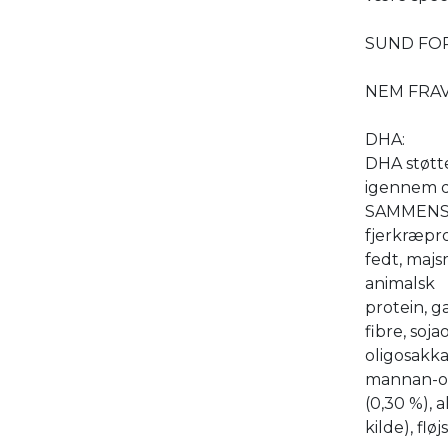
SUND FO
NEM FRA
DHA:
DHA støtte
igennem d
SAMMENSÆ
fjerkræpro
fedt, majs
animalsk
protein, g
fibre, soja
oligosakka
mannan-ol
(0,30 %), 
kilde), flø